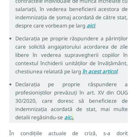
contractele individuale de muncă încheiate cu
salariații, în vederea beneficierii acestora de
indemnizația de șomaj acordată de către stat,
despre care vorbeam pe larg
aici
;
Declarația pe proprie răspundere a părinților
care solicită angajatorului acordarea de zile
libere în vederea supravegherii copiilor în
contextul închiderii unităților de învățământ,
chestiunea relatată pe larg
în acest articol
.
Declarația pe proprie răspundere a
profesioniștilor prevăzuți în art. XV din OUG
30/2020, care doresc să beneficieze de
indemnizația acordată de stat, mai multe
detalii regăsindu-se
aici
.
În condițiile actuale de criză, s-a dorit