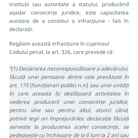
instituții sau autoritate a statului, producând
așadar consecințe juridice, este capacitatea
acesteia de a constitui o infracțiune - fals în
declarații.
Regăsim această infracțiune în cuprinsul
Codului penal, la art. 326, care prevede că:
“(1) Declararea necorespunzătoare a adevărului,
făcută unei persoane dintre cele prevăzute în
art. 175
[funcționari publici n.n]
sau unei unități
în care aceasta își desfășoară activitatea în
vederea producerii unei consecințe juridice,
pentru sine sau pentru altul, atunci când,
potrivit legii ori împrejurărilor, declarația făcută
servește la producerea acelei consecințe, se
pedepsește cu închisoare de la 6 luni la 2 ani sau